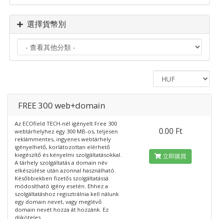
選擇貨幣別
FREE 300 web+domain
Az ECOfield TECH-nél igényelt Free 300
0.00 Ft
webtárhelyhez egy 300 MB-os, teljesen
reklámmentes, ingyenes webtárhely
igényelhető, korlátozottan elérhető
kiegészítő és kényelmi szolgáltatásokkal.
立即購買
A tárhely szolgáltatás a domain név
elkészülése után azonnal használható.
Későbbiekben fizetős szolgáltatássá
módosítható igény esetén. Ehhez a
szolgáltatáshoz regisztrálnia kell nálunk
egy domain nevet, vagy meglévő
domain nevét hozza át hozzánk. Ez
díjköteles.