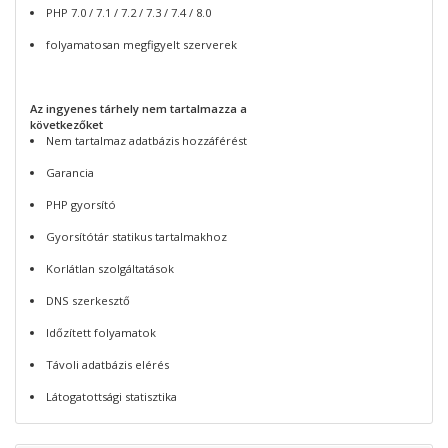
PHP 7.0 / 7.1 / 7.2 / 7.3 / 7.4 / 8.0
folyamatosan megfigyelt szerverek
Az ingyenes tárhely nem tartalmazza a
következőket
Nem tartalmaz adatbázis hozzáférést
Garancia
PHP gyorsító
Gyorsítótár statikus tartalmakhoz
Korlátlan szolgáltatások
DNS szerkesztő
Időzített folyamatok
Távoli adatbázis elérés
Látogatottsági statisztika