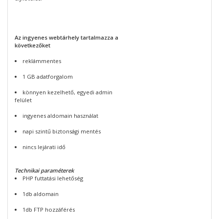
Az ingyenes webtárhely tartalmazza a
következőket
reklámmentes
1 GB adatforgalom
könnyen kezelhető, egyedi admin
felület
ingyenes aldomain használat
napi szintű biztonsági mentés
nincs lejárati idő
Technikai paraméterek
PHP futtatási lehetőség
1db aldomain
1db FTP hozzáférés