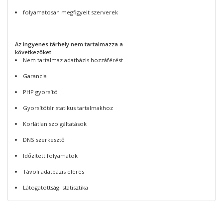
folyamatosan megfigyelt szerverek
Az ingyenes tárhely nem tartalmazza a
következőket
Nem tartalmaz adatbázis hozzáférést
Garancia
PHP gyorsító
Gyorsítótár statikus tartalmakhoz
Korlátlan szolgáltatások
DNS szerkesztő
Időzített folyamatok
Távoli adatbázis elérés
Látogatottsági statisztika