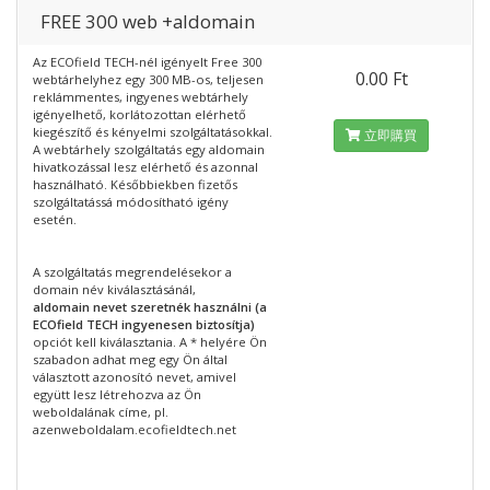
FREE 300 web +aldomain
Az ECOfield TECH-nél igényelt Free 300
0.00 Ft
webtárhelyhez egy 300 MB-os, teljesen
reklámmentes, ingyenes webtárhely
igényelhető, korlátozottan elérhető
kiegészítő és kényelmi szolgáltatásokkal.
立即購買
A webtárhely szolgáltatás egy aldomain
hivatkozással lesz elérhető és azonnal
használható. Későbbiekben fizetős
szolgáltatássá módosítható igény
esetén.
A szolgáltatás megrendelésekor a
domain név kiválasztásánál,
aldomain nevet szeretnék használni (a
ECOfield TECH ingyenesen biztosítja)
opciót kell kiválasztania. A * helyére Ön
szabadon adhat meg egy Ön által
választott azonosító nevet, amivel
együtt lesz létrehozva az Ön
weboldalának címe, pl.
azenweboldalam.ecofieldtech.net