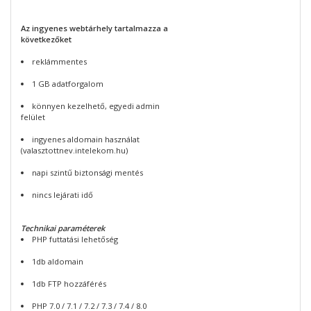
Az ingyenes webtárhely tartalmazza a
következőket
reklámmentes
1 GB adatforgalom
könnyen kezelhető, egyedi admin
felület
ingyenes aldomain használat
(valasztottnev.intelekom.hu)
napi szintű biztonsági mentés
nincs lejárati idő
Technikai paraméterek
PHP futtatási lehetőség
1db aldomain
1db FTP hozzáférés
PHP 7.0 / 7.1 / 7.2 / 7.3 / 7.4 / 8.0