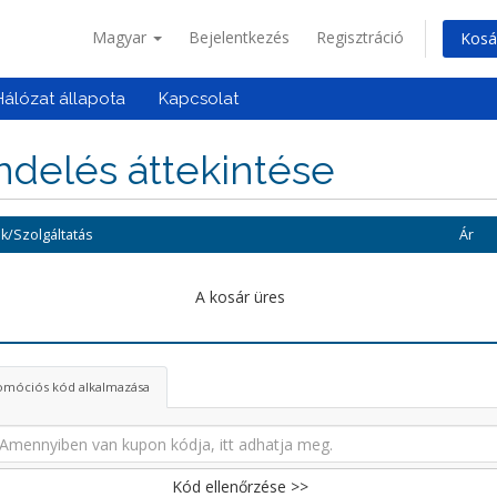
Magyar
Bejelentkezés
Regisztráció
Kosá
Hálózat állapota
Kapcsolat
delés áttekintése
k/Szolgáltatás
Ár
A kosár üres
omóciós kód alkalmazása
Kód ellenőrzése >>