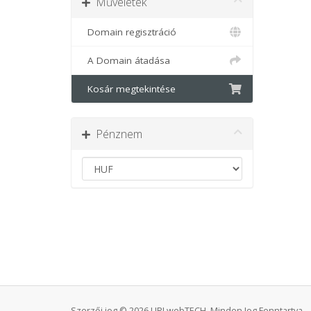
Műveletek
Domain regisztráció
A Domain átadása
Kosár megtekintése
Pénznem
Szerzői jog © 2026 URI webTECH. Minden Jog Fenntartva.