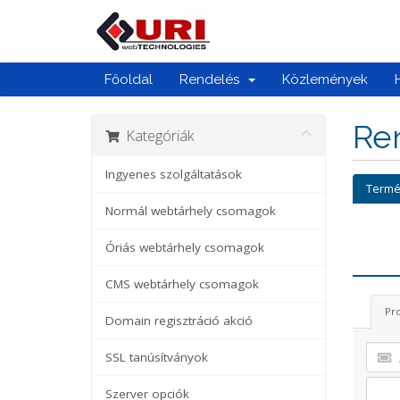
Főoldal
Rendelés
Közlemények
Ren
Kategóriák
Ingyenes szolgáltatások
Termé
Normál webtárhely csomagok
Óriás webtárhely csomagok
CMS webtárhely csomagok
Pr
Domain regisztráció akció
SSL tanúsítványok
Szerver opciók