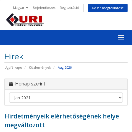
Magyar
Bejelentkezés
Regisztráció
Kosár megtekintése
Váltá
a
navig
Hírek
Ügyfélkapu
Közlemények
Aug 2026
Hónap szerint
Hírdetményeik elérhetőségének helye
megváltozott