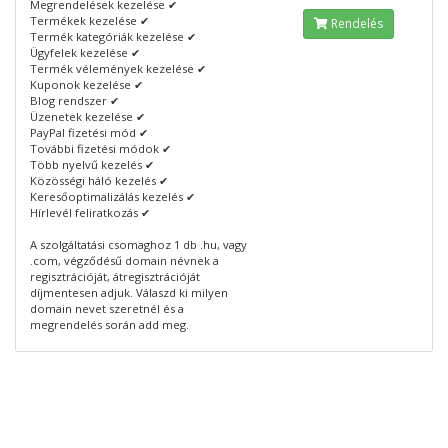
Megrendelések kezelése ✔
Termékek kezelése ✔
Rendelés
Termék kategóriák kezelése ✔
Ügyfelek kezelése ✔
Termék vélemények kezelése ✔
Kuponok kezelése ✔
Blog rendszer ✔
Üzenetek kezelése ✔
PayPal fizetési mód ✔
További fizetési módok ✔
Több nyelvű kezelés ✔
Közösségi háló kezelés ✔
Keresőoptimalizálás kezelés ✔
Hírlevél feliratkozás ✔
A szolgáltatási csomaghoz 1 db .hu, vagy
.com, végződésű domain névnek a
regisztrációját, átregisztrációját
díjmentesen adjuk. Válaszd ki milyen
domain nevet szeretnél és a
megrendelés során add meg.