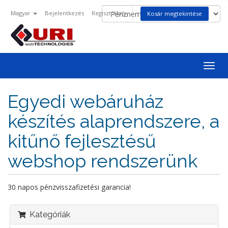
Magyar
Bejelentkezés
Regisztráció
Kosár megtekintése
Váltá
a
navig
Egyedi webáruház
készítés alaprendszere, a
kitűnő fejlesztésű
webshop rendszerünk
30 napos pénzvisszafizetési garancia!
Kategóriák