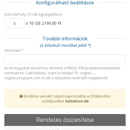
Konfigurálható beállítások
Extra tárhely (10 GB egységekben)
x 10 GB 2190.00 Ft
További információk
(a kötelező mezőket jelöli *)
Aldomain *
Az itt megadott névvel lesz elérhető a PREGO-PM projektmenedzsment
rendszered. Csak kisbetű, szám és kötőjel. Pl.: cegnev →
cegnev.pregopm.com (Csak a választott nevet kell megadnod!)
Kérdései vannak? Lépjen kapcsolatba az Értékesítési
osztályunkkal.
Kattintson ide
Rendelés összesítése