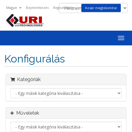
Magyar
Bejelentkezés
Regisztráció
Kosár megtekintése
Váltá
a
navig
Konfigurálás
Kategóriák
Műveletek